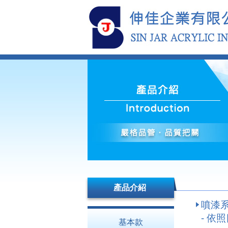
產品介紹
噴漆
- 依
基本款