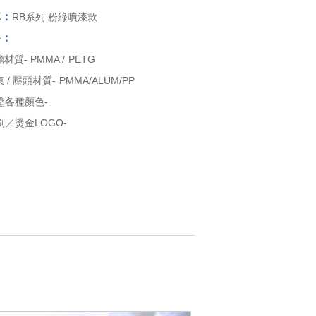
稱：
RB系列 粉綠噴漆款
格：
材質- PMMA / PETG
束 / 壓頭材質- PMMA/ALUM/PP
塗各種顏色-
／燙金LOGO-