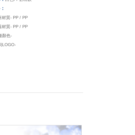
格：
材質- PP / PP
材質- PP / PP
種顏色-
LOGO-