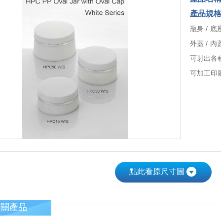
產品規
瓶身 / 底座
外蓋 / 內蓋
可射出各
可加工印刷
點此看原尺寸圖
相關產品