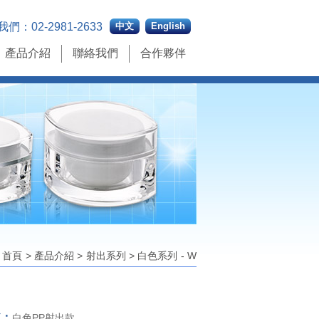
我們：
02-2981-2633
中文
English
產品介紹
聯絡我們
合作夥伴
首頁
>
產品介紹
>
射出系列
>
白色系列 - W
稱：
白色PP射出款