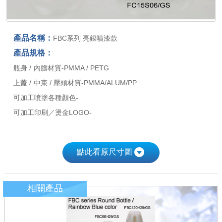
產品名稱：
FBC系列 亮銀噴漆款
產品規格：
瓶身 / 內膽材質-PMMA / PETG
上蓋 / 中束 / 壓頭材質-PMMA/ALUM/PP
可加工噴塗各種顏色-
可加工印刷／燙金LOGO-
點此看原尺寸圖
相關產品