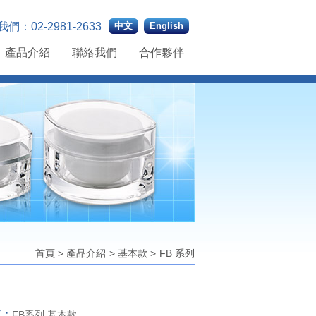
我們：
02-2981-2633
中文
English
產品介紹
聯絡我們
合作夥伴
首頁
>
產品介紹
>
基本款
>
FB 系列
稱：
FB系列 基本款