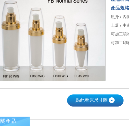
產品規
瓶身 / 內
上蓋 / 中
可加工噴
可加工印刷
點此看原尺寸圖
相關產品