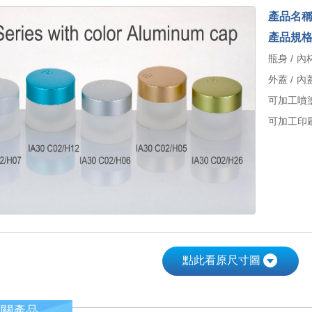
產品名
產品規
瓶身 / 內杯
外蓋 / 內蓋
可加工噴
可加工印刷
點此看原尺寸圖
相關產品