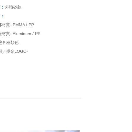
稱：
外噴砂款
格：
材質- PMMA / PP
材質- Aluminum / PP
塗各種顏色-
／燙金LOGO-