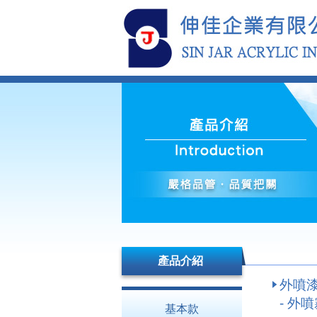
產品介紹
外噴
- 外噴
基本款