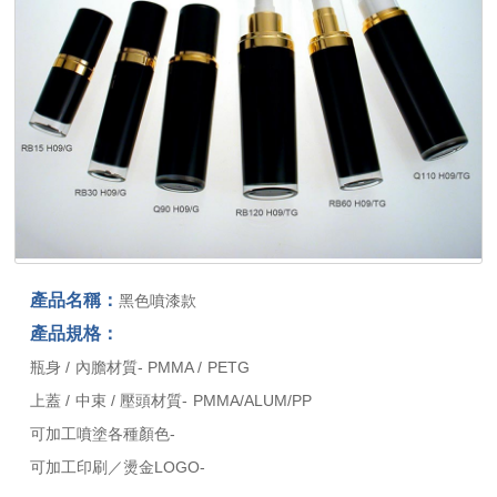
產品名稱：
黑色噴漆款
產品規格：
瓶身 / 內膽材質- PMMA / PETG
上蓋 / 中束 / 壓頭材質- PMMA/ALUM/PP
可加工噴塗各種顏色-
可加工印刷／燙金LOGO-