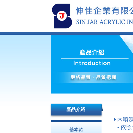
產品介紹
內噴
- 依照
基本款