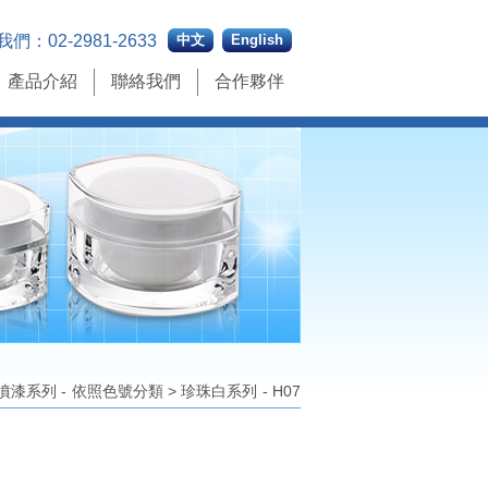
我們：
02-2981-2633
中文
English
產品介紹
聯絡我們
合作夥伴
噴漆系列
- 依照色號分類
>
珍珠白系列 - H07