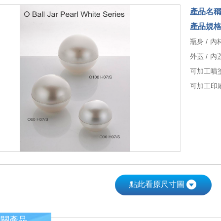
產品名
產品規
瓶身 / 內杯
外蓋 / 內蓋
可加工噴
可加工印刷
點此看原尺寸圖
相關產品