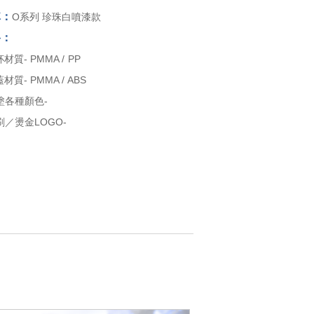
稱：
O系列 珍珠白噴漆款
格：
材質- PMMA / PP
材質- PMMA / ABS
塗各種顏色-
／燙金LOGO-