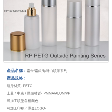
產品名稱：
霧金/霧銀/珍珠白噴漆系列
產品規格：
瓶身材質- PETG
上蓋 / 中束 / 壓頭材質- PMMA/ALUM/PP
可加工噴塗各種顏色-
可加工印刷／燙金LOGO-