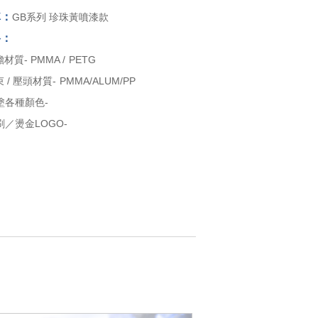
稱：
GB系列 珍珠黃噴漆款
格：
材質- PMMA / PETG
束 / 壓頭材質- PMMA/ALUM/PP
塗各種顏色-
／燙金LOGO-