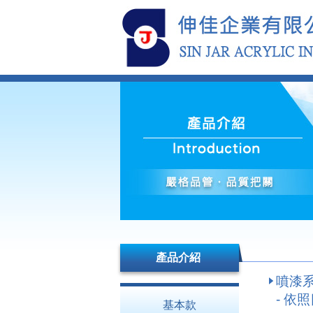
產品介紹
噴漆
- 依
基本款