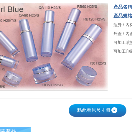
產品名
產品規
瓶身 / 內杯
外蓋 / 內蓋
可加工噴
可加工印刷
點此看原尺寸圖
相關產品