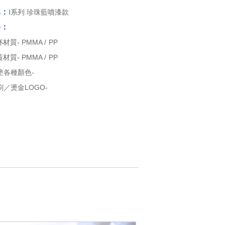
稱：
I系列 珍珠藍噴漆款
格：
材質- PMMA / PP
材質- PMMA / PP
塗各種顏色-
／燙金LOGO-