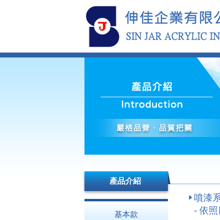
產品介紹
噴漆
- 依照
基本款