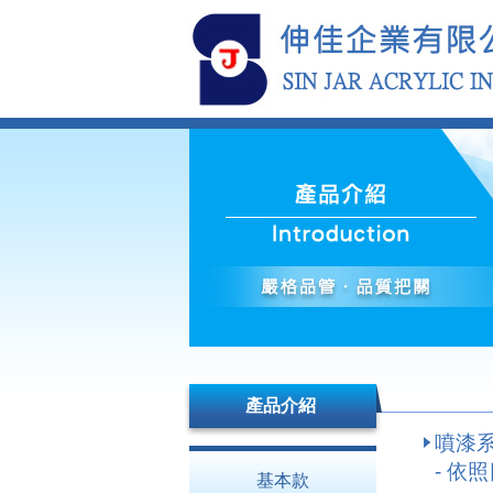
產品介紹
噴漆
- 依照
基本款