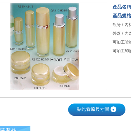
產品名
產品規
瓶身 / 內杯
外蓋 / 內蓋
可加工噴
可加工印刷
點此看原尺寸圖
相關產品