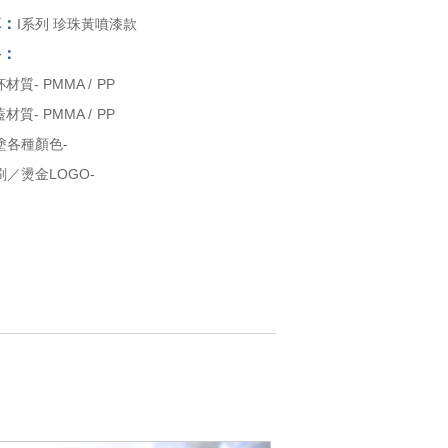
稱：
I系列 珍珠黃噴漆款
格：
材質- PMMA / PP
材質- PMMA / PP
塗各種顏色-
／燙金LOGO-