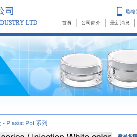
聯絡
首頁
公司簡介
最新消息
 Plastic Pot 系列
產品名