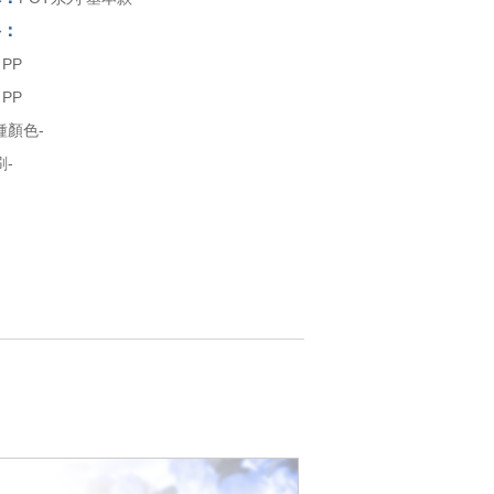
格：
PP
PP
種顏色-
-