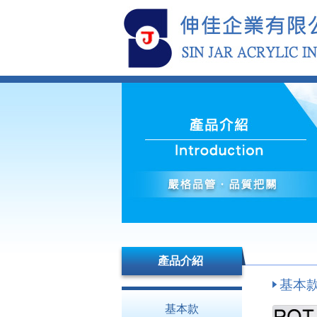
產品介紹
基本款 -
基本款