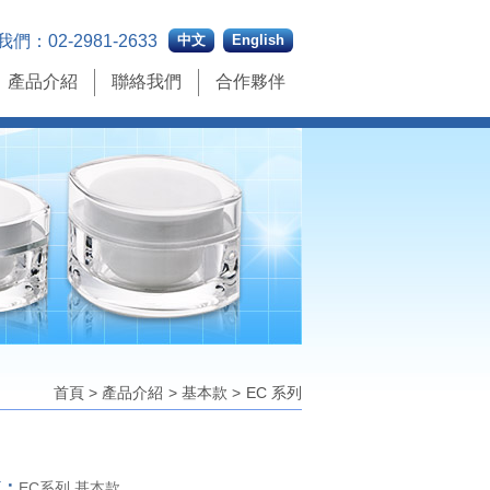
我們：
02-2981-2633
中文
English
產品介紹
聯絡我們
合作夥伴
首頁
>
產品介紹
>
基本款
>
EC 系列
稱：
EC系列 基本款