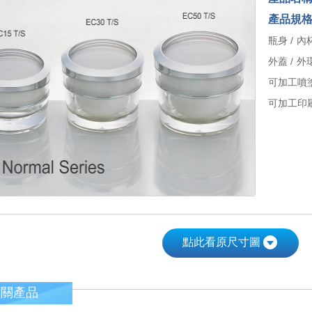
產品規
瓶身 / 內杯
外蓋 / 外環
可加工噴
可加工印刷
點此看原尺寸圖
相關產品